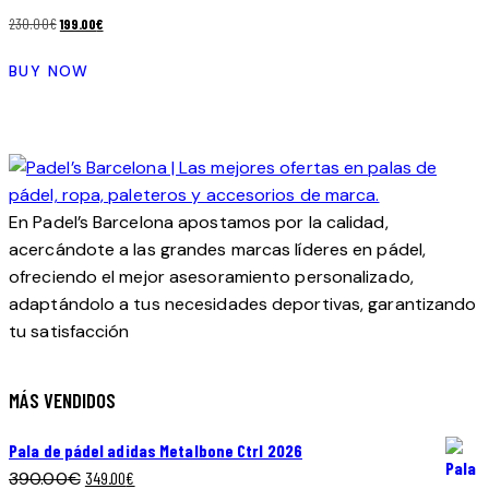
El
El
230.00
€
199.00
€
precio
precio
BUY NOW
original
actual
era:
es:
230.00€.
199.00€.
En Padel’s Barcelona apostamos por la calidad,
acercándote a las grandes marcas líderes en pádel,
ofreciendo el mejor asesoramiento personalizado,
adaptándolo a tus necesidades deportivas, garantizando
tu satisfacción
MÁS VENDIDOS
Pala de pádel adidas Metalbone Ctrl 2026
El
El
390.00
€
349.00
€