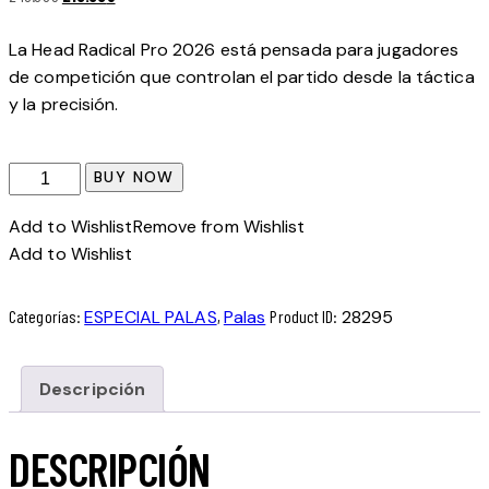
precio
precio
original
actual
La Head Radical Pro 2026 está pensada para jugadores
era:
es:
de competición que controlan el partido desde la táctica
240.00€.
210.00€.
y la precisión.
Pala
BUY NOW
Head
Add to Wishlist
Remove from Wishlist
Radical
Add to Wishlist
Pro
2026
cantidad
Categorías:
ESPECIAL PALAS
,
Palas
Product ID:
28295
Descripción
DESCRIPCIÓN