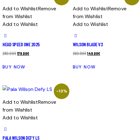
Add to Wishlist
Remove
Add to Wishlist
Remove
from Wishlist
from Wishlist
Add to Wishlist
Add to Wishlist
HEAD SPEED ONE 2025
WILSON BLADE V3
El
El
El
El
280.00
€
179.00
€
260.00
€
149.00
€
precio
precio
precio
precio
BUY NOW
BUY NOW
original
actual
original
actual
era:
es:
era:
es:
280.00€.
179.00€.
260.00€.
149.00€.
-13%
Add to Wishlist
Remove
from Wishlist
Add to Wishlist
PALA WILSON DEFY LS