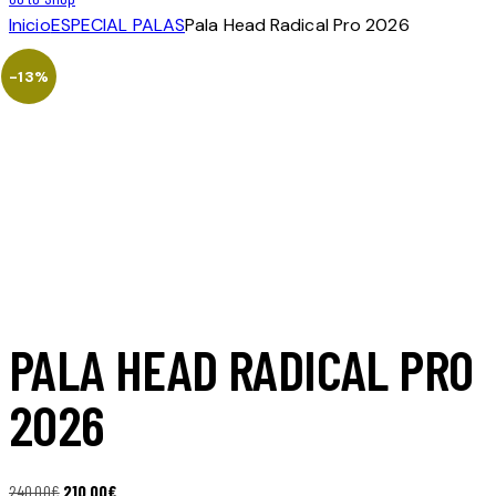
Inicio
ESPECIAL PALAS
Pala Head Radical Pro 2026
-13%
PALA HEAD RADICAL PRO
2026
El
El
240.00
€
210.00
€