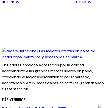
BUY NOW
BUY NOW
original
actual
original
actual
era:
es:
era:
es:
era:
es:
290.00€.
219.00€.
89.00€.
69.00€.
200.00€.
149.00€.
En Padel’s Barcelona apostamos por la calidad,
acercándote a las grandes marcas líderes en pádel,
ofreciendo el mejor asesoramiento personalizado,
adaptándolo a tus necesidades deportivas, garantizando
tu satisfacción
MÁS VENDIDOS