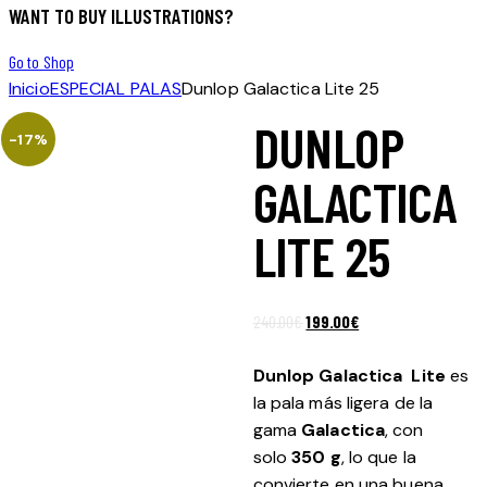
WANT TO BUY ILLUSTRATIONS?
Go to Shop
Inicio
ESPECIAL PALAS
Dunlop Galactica Lite 25
DUNLOP
-17%
GALACTICA
LITE 25
El
El
240.00
€
199.00
€
precio
precio
original
actual
Dunlop Galactica Lite
es
era:
es:
la pala más ligera de la
240.00€.
199.00€.
gama
Galactica
, con
solo
350 g
, lo que la
convierte en una buena