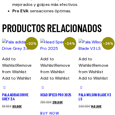
mejorados y golpes más efectivos.
Pro EVA
: sensaciones óptimas.
PRODUCTOS RELACIONADOS
-22%
-24%
-26%
Add to
Add to
Add to
Wishlist
Remove
Wishlist
Remove
Wishlist
Remove
from Wishlist
from Wishlist
from Wishlist
Add to Wishlist
Add to Wishlist
Add to Wishlist
PALA ADIDAS DRIVE
HEAD SPEED PRO 2025
PALA WILSON BLADE V3
GREY 3.4
LS
El
El
290.00
€
219.00
€
El
El
El
El
89.00
€
69.00
€
200.00
€
149.00
€
precio
precio
precio
precio
precio
precio
BUY NOW
original
actual