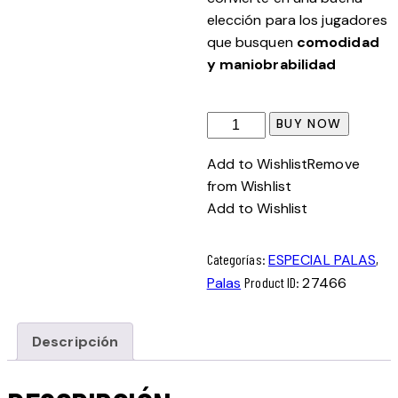
elección para los jugadores
que busquen
comodidad
y maniobrabilidad
Dunlop
BUY NOW
Galactica
Add to Wishlist
Remove
Lite
from Wishlist
25
Add to Wishlist
cantidad
Categorías:
ESPECIAL PALAS
,
Palas
Product ID:
27466
Descripción