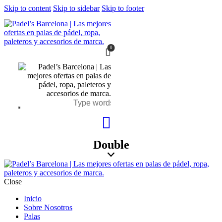
Skip to content
Skip to sidebar
Skip to footer
0
Double
Close
Inicio
Sobre Nosotros
Palas