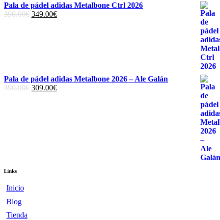
Pala de pádel adidas Metalbone Ctrl 2026
El
El
390.00
€
349.00
€
precio
precio
original
actual
era:
es:
390.00€.
349.00€.
Pala de pádel adidas Metalbone 2026 – Ale Galán
El
El
390.00
€
309.00
€
precio
precio
original
actual
era:
es:
390.00€.
309.00€.
Links
Inicio
Blog
Tienda