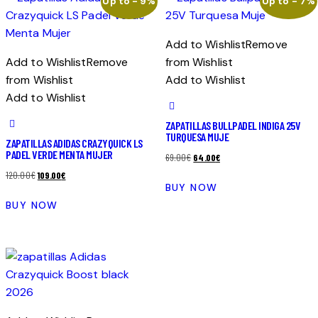
Up to
- 9%
Up to
- 7%
Add to Wishlist
Remove
Add to Wishlist
Remove
from Wishlist
from Wishlist
Add to Wishlist
Add to Wishlist
ZAPATILLAS BULLPADEL INDIGA 25V
TURQUESA MUJE
ZAPATILLAS ADIDAS CRAZYQUICK LS
PADEL VERDE MENTA MUJER
El
El
69.00
€
64.00
€
El
El
precio
precio
120.00
€
109.00
€
Este
BUY NOW
precio
precio
original
actual
Este
producto
BUY NOW
original
actual
era:
es:
producto
tiene
era:
es:
69.00€.
64.00€.
tiene
múltiples
120.00€.
109.00€.
múltiples
variantes.
variantes.
Las
Las
opciones
opciones
se