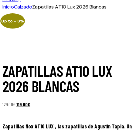
Inicio
Calzado
Zapatillas AT10 Lux 2026 Blancas
Up to
- 8%
ZAPATILLAS AT10 LUX
2026 BLANCAS
El
El
129.00
€
119.00
€
precio
precio
original
actual
Zapatillas Nox AT10 LUX , las zapatillas de Agustín Tapia. Un
era:
es:
129.00€.
119.00€.