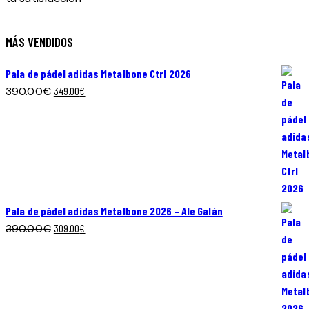
la
página
MÁS VENDIDOS
de
producto
Pala de pádel adidas Metalbone Ctrl 2026
El
El
390.00
€
349.00
€
precio
precio
original
actual
era:
es:
390.00€.
349.00€.
Pala de pádel adidas Metalbone 2026 – Ale Galán
El
El
390.00
€
309.00
€
precio
precio
original
actual
era:
es:
390.00€.
309.00€.