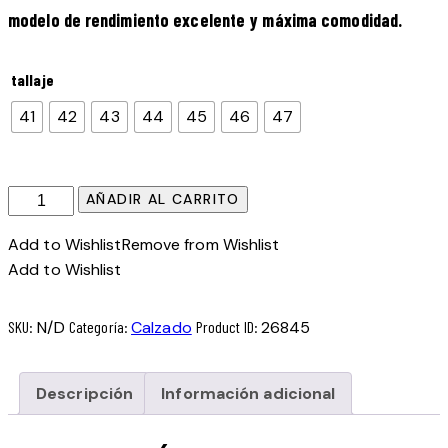
modelo de rendimiento excelente y máxima comodidad.
tallaje
41
42
43
44
45
46
47
Zapatillas
AÑADIR AL CARRITO
AT10
Add to Wishlist
Remove from Wishlist
Lux
Add to Wishlist
2026
Blancas
cantidad
SKU:
N/D
Categoría:
Calzado
Product ID:
26845
Descripción
Información adicional