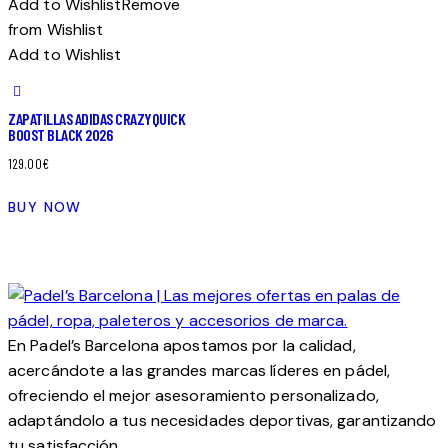
se
pueden
Add to Wishlist
Remove
pueden
elegir
from Wishlist
elegir
en
Add to Wishlist
en
la
la
página
ZAPATILLAS ADIDAS CRAZYQUICK
página
de
BOOST BLACK 2026
de
producto
129.00
€
producto
Este
BUY NOW
producto
tiene
múltiples
variantes.
Las
opciones
En Padel’s Barcelona apostamos por la calidad,
se
acercándote a las grandes marcas líderes en pádel,
pueden
ofreciendo el mejor asesoramiento personalizado,
elegir
adaptándolo a tus necesidades deportivas, garantizando
en
tu satisfacción