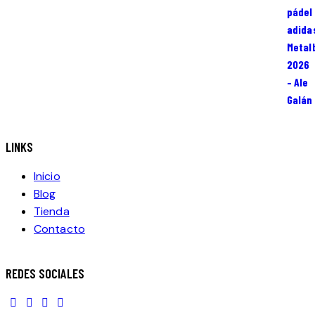
original
actual
era:
es:
390.00€.
309.00€.
LINKS
Inicio
Blog
Tienda
Contacto
REDES SOCIALES