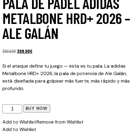
PALA DE PÁDEL ADIDAS
METALBONE HRD+ 2026 –
ALE GALÁN
El
El
390.00
€
309.00
€
precio
precio
original
actual
Si el ataque define tu juego — esta es tu pala. La adidas
era:
es:
Metalbone HRD+ 2026, la pala de potencia de Ale Galán,
390.00€.
309.00€.
está diseñada para golpear más fuerte, más rápido y más
profundo.
Pala
BUY NOW
de
Add to Wishlist
Remove from Wishlist
pádel
Add to Wishlist
adidas