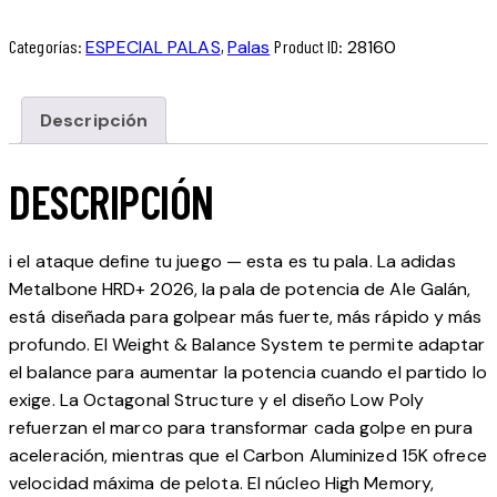
Metalbone
HRD+
Categorías:
ESPECIAL PALAS
,
Palas
Product ID:
28160
2026
–
Descripción
Ale
Galán
cantidad
DESCRIPCIÓN
i el ataque define tu juego — esta es tu pala. La adidas
Metalbone HRD+ 2026, la pala de potencia de Ale Galán,
está diseñada para golpear más fuerte, más rápido y más
profundo. El Weight & Balance System te permite adaptar
el balance para aumentar la potencia cuando el partido lo
exige. La Octagonal Structure y el diseño Low Poly
refuerzan el marco para transformar cada golpe en pura
aceleración, mientras que el Carbon Aluminized 15K ofrece
velocidad máxima de pelota. El núcleo High Memory,