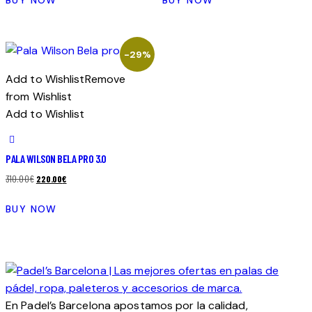
original
actual
era:
es:
260.00€.
200.00€.
-29%
Add to Wishlist
Remove
from Wishlist
Add to Wishlist
PALA WILSON BELA PRO 3.0
El
El
310.00
€
220.00
€
precio
precio
BUY NOW
original
actual
era:
es:
310.00€.
220.00€.
En Padel’s Barcelona apostamos por la calidad,