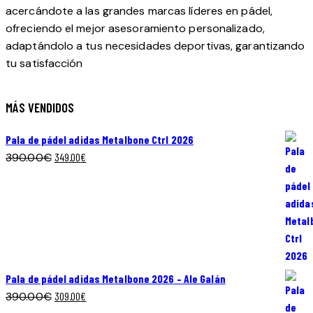
acercándote a las grandes marcas líderes en pádel,
ofreciendo el mejor asesoramiento personalizado,
adaptándolo a tus necesidades deportivas, garantizando
tu satisfacción
MÁS VENDIDOS
Pala de pádel adidas Metalbone Ctrl 2026
El
El
390.00
€
349.00
€
precio
precio
original
actual
era:
es:
390.00€.
349.00€.
Pala de pádel adidas Metalbone 2026 – Ale Galán
El
El
390.00
€
309.00
€
precio
precio