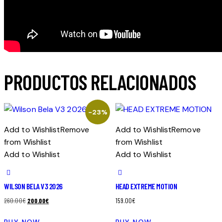
PRODUCTOS RELACIONADOS
-23%
Add to Wishlist
Remove
Add to Wishlist
Remove
from Wishlist
from Wishlist
Add to Wishlist
Add to Wishlist
WILSON BELA V3 2026
HEAD EXTREME MOTION
El
El
260.00
€
200.00
€
159.00
€
precio
precio
BUY NOW
BUY NOW