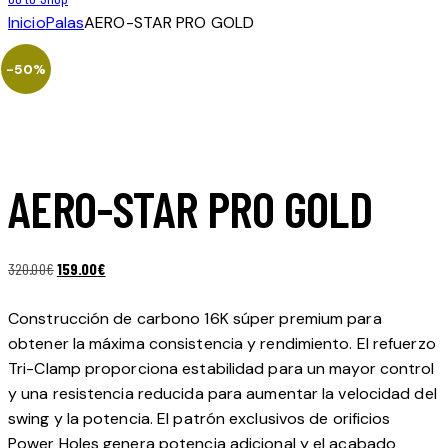
Inicio
Palas
AERO-STAR PRO GOLD
-50%
AERO-STAR PRO GOLD
El
El
320.00
€
159.00
€
precio
precio
original
actual
Construcción de carbono 16K súper premium para
era:
es:
obtener la máxima consistencia y rendimiento. El refuerzo
320.00€.
159.00€.
Tri-Clamp proporciona estabilidad para un mayor control
y una resistencia reducida para aumentar la velocidad del
swing y la potencia. El patrón exclusivos de orificios
Power Holes genera potencia adicional y el acabado