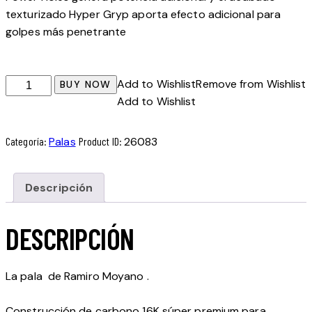
texturizado Hyper Gryp aporta efecto adicional para
golpes más penetrante
AERO-
Add to Wishlist
Remove from Wishlist
BUY NOW
STAR
Add to Wishlist
PRO
GOLD
Categoría:
Palas
Product ID:
26083
cantidad
Descripción
DESCRIPCIÓN
La pala de Ramiro Moyano .
Construcción de carbono 16K súper premium para