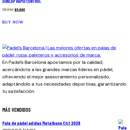
DUNLOP RAPID CONTROL
El
El
119.00
€
65.00
€
precio
precio
BUY NOW
original
actual
era:
es:
119.00€.
65.00€.
En Padel’s Barcelona apostamos por la calidad,
acercándote a las grandes marcas líderes en pádel,
ofreciendo el mejor asesoramiento personalizado,
adaptándolo a tus necesidades deportivas, garantizando
tu satisfacción
MÁS VENDIDOS
Pala de pádel adidas Metalbone Ctrl 2026
El
El