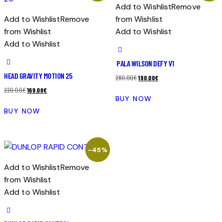
Add to Wishlist
Remove
Add to Wishlist
Remove
from Wishlist
from Wishlist
Add to Wishlist
Add to Wishlist
PALA WILSON DEFY V1
HEAD GRAVITY MOTION 25
El
El
280.00
€
190.00
€
El
El
precio
precio
220.00
€
169.00
€
BUY NOW
precio
precio
original
actual
BUY NOW
original
actual
era:
es:
era:
es:
280.00€.
190.00€.
220.00€.
169.00€.
-45%
Add to Wishlist
Remove
from Wishlist
Add to Wishlist