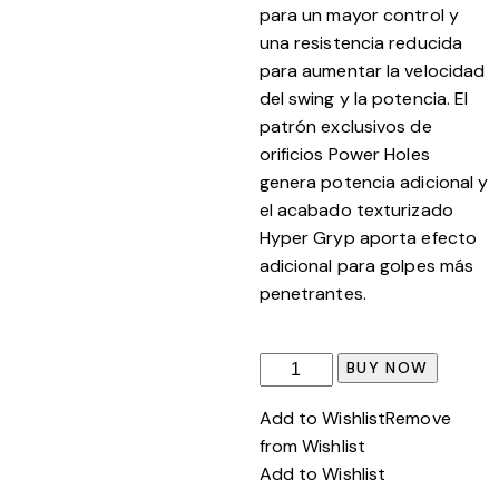
para un mayor control y
una resistencia reducida
para aumentar la velocidad
del swing y la potencia. El
patrón exclusivos de
orificios Power Holes
genera potencia adicional y
el acabado texturizado
Hyper Gryp aporta efecto
adicional para golpes más
penetrantes.
AERO-
BUY NOW
STAR
Add to Wishlist
Remove
LITE
from Wishlist
24
Add to Wishlist
cantidad