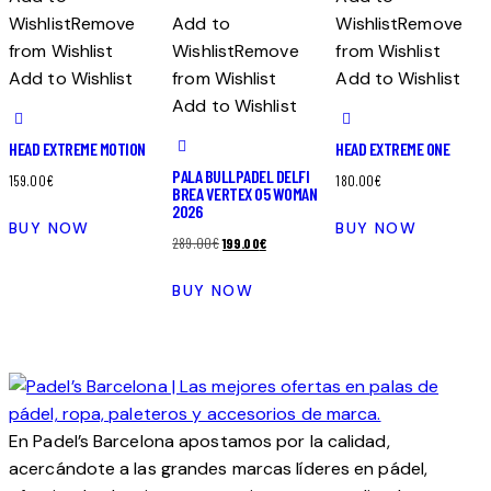
Wishlist
Remove
Add to
Wishlist
Remove
from Wishlist
Wishlist
Remove
from Wishlist
Add to Wishlist
from Wishlist
Add to Wishlist
Add to Wishlist
HEAD EXTREME MOTION
HEAD EXTREME ONE
PALA BULLPADEL DELFI
159.00
€
180.00
€
BREA VERTEX 05 WOMAN
2026
BUY NOW
BUY NOW
El
El
289.00
€
199.00
€
precio
precio
BUY NOW
original
actual
era:
es:
289.00€.
199.00€.
En Padel’s Barcelona apostamos por la calidad,
acercándote a las grandes marcas líderes en pádel,