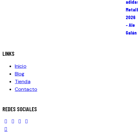
era:
es:
390.00€.
309.00€.
LINKS
Inicio
Blog
Tienda
Contacto
REDES SOCIALES