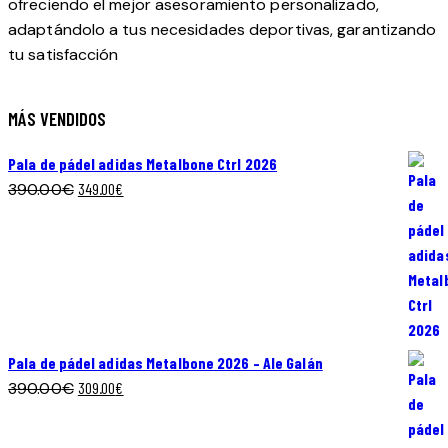
ofreciendo el mejor asesoramiento personalizado,
adaptándolo a tus necesidades deportivas, garantizando
tu satisfacción
MÁS VENDIDOS
Pala de pádel adidas Metalbone Ctrl 2026
El
El
390.00
€
349.00
€
precio
precio
original
actual
era:
es:
390.00€.
349.00€.
Pala de pádel adidas Metalbone 2026 – Ale Galán
El
El
390.00
€
309.00
€
precio
precio
original
actual