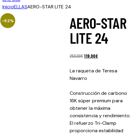
Inicio
ELLAS
AERO-STAR LITE 24
AERO-STAR
-52%
LITE 24
El
El
250.00
€
119.00
€
precio
precio
original
actual
La raqueta de Teresa
era:
es:
Navarro
250.00€.
119.00€.
Construcción de carbono
16K súper premium para
obtener la máxima
consistencia y rendimiento.
El refuerzo Tri-Clamp
proporciona estabilidad